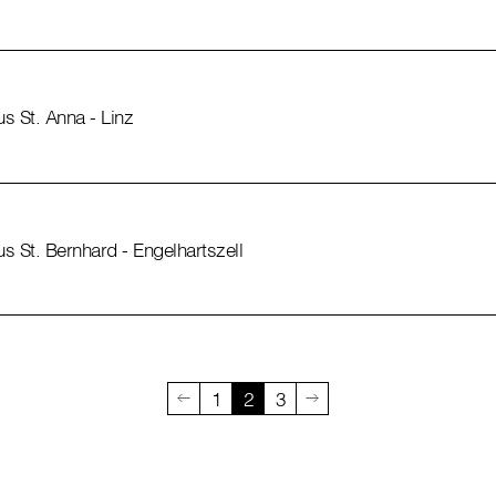
s St. Anna - Linz
 St. Bernhard - Engelhartszell
1
2
3