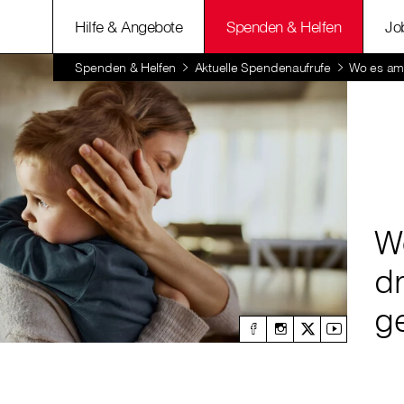
Hilfe & Angebote
Spenden & Helfen
Jo
Spenden & Helfen
Aktuelle Spendenaufrufe
Wo es am
W
d
g