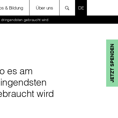
SPRACHE AUSWÄH
bs & Bildung
Über uns
 dringendsten gebraucht wird
JETZT SPENDEN
o es am
ringendsten
ebraucht wird