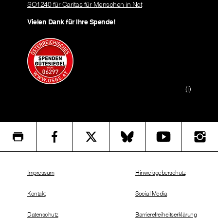
SO1240 für Caritas für Menschen in Not
Vielen Dank für Ihre Spende!
(i)
Impressum
Hinweisgeberschutz
Kontakt
Social Media
Datenschutz
Barrierefreiheitserklärung