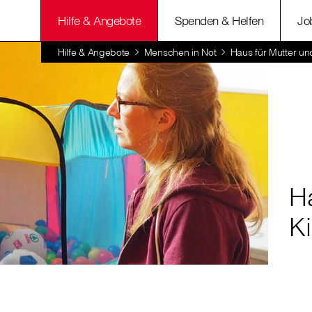
Hilfe & Angebote
Spenden & Helfen
Jo
Hilfe & Angebote
Menschen in Not
Haus für Mutter un
H
K