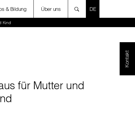
SPRACHE AUSWÄH
bs & Bildung
Über uns
d Kind
Kontakt
aus für Mutter und
ind