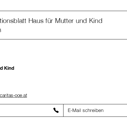
tionsblatt Haus für Mutter und Kind
B
nd Kind
caritas-ooe.at
E-Mail schreiben