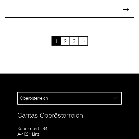
1
2
3
Oberösterreich
Caritas Oberösterreich
Kapuzinerstr. 84
A-4021 Linz