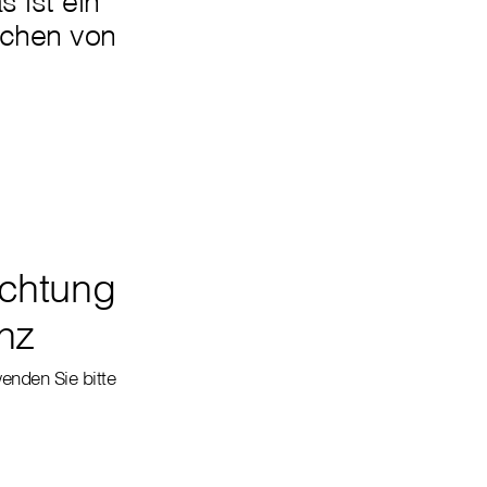
 ist ein
ichen von
ichtung
nz
enden Sie bitte