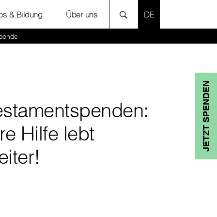
SPRACHE AUSWÄH
bs & Bildung
Über uns
spende
JETZT SPENDEN
estamentspenden:
re Hilfe lebt
eiter!