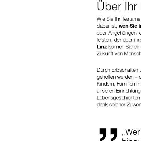
Über Ihr
Wie Sie Ihr Testame
dabei ist,
wen Sie i
oder Angehörigen, 
leisten, der über ih
Linz
können Sie eine
Zukunft von Mensch
Durch Erbschaften 
geholfen werden – d
Kindern, Familien 
unseren Einrichtung
„
Lebensgeschichten j
dank solcher Zuwend
„Wer 