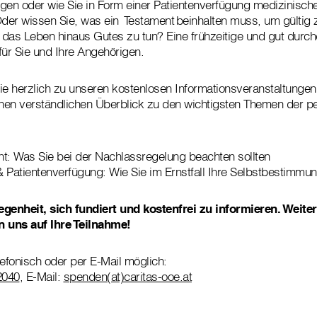
egen oder wie Sie in Form einer Patientenverfügung medizinis
er wissen Sie, was ein Testament beinhalten muss, um gültig 
r das Leben hinaus Gutes zu tun? Eine frühzeitige und gut durc
 für Sie und Ihre Angehörigen.
ie herzlich zu unseren kostenlosen Informationsveranstaltungen 
inen verständlichen Überblick zu den wichtigsten Themen der p
t: Was Sie bei der Nachlassregelung beachten sollten
 Patientenverfügung: Wie Sie im Ernstfall Ihre Selbstbestimmun
egenheit, sich fundiert und kostenfrei zu informieren. Weiter
n uns auf Ihre Teilnahme!
fonisch oder per E-Mail möglich:
2040
, E-Mail:
spenden(at)caritas-ooe.at