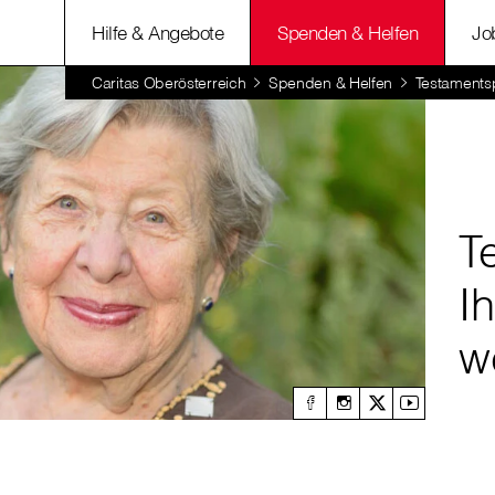
Hilfe & Angebote
Spenden & Helfen
Jo
Caritas Oberösterreich
Spenden & Helfen
Testament
T
Ih
w