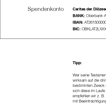
Spendenkonto
Caritas der Diözes
BANK:
Oberbank 
IBAN:
AT261500000
BIC:
OBKLAT2LXX
Tipp:
Wer seine Testament
wirksam auf die dri
bestimmten Zweck ge
sich diese im Lauf
empfehlen wir z. B
mit Beeinträchtigu