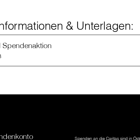
Informationen & Unterlagen:
l Spendenaktion
B
ndenkonto
Spenden an die Caritas sind in Öst