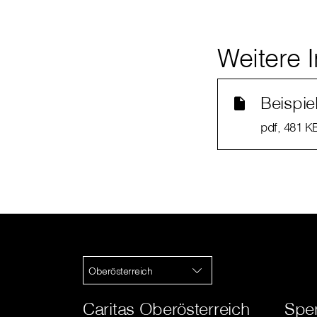
Weitere 
Beispie
pdf
, 481 K
Oberösterreich
Caritas Oberösterreich
Spe