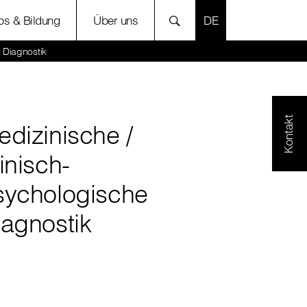
SPRACHE AUSWÄH
bs & Bildung
Über uns
Diagnostik
Kontakt
dizinische /
inisch-
sychologische
iagnostik