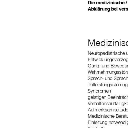
Die medizinische /
Abklärung bei ver
Medizinis
Neuropädiatrische 
Entwicklungsverzö
Gang- und Bewegu
Wahrnehmungsstör
Sprech- und Sprach
Teilleistungsstörun
Syndromen
geistigen Beeinträc
Verhaltensauffälligk
Aufmerksamkeitsde
Medizinische Berat
Einleitung notwendi