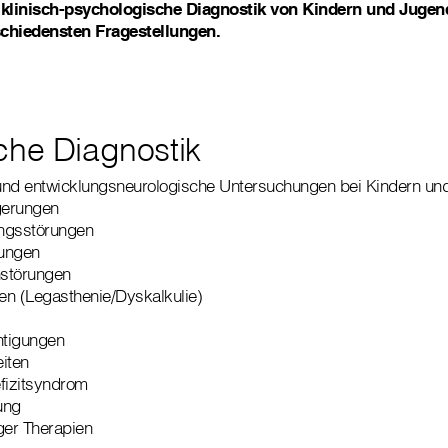
 klinisch-psychologische Diagnostik von Kindern und Jugend
schiedensten Fragestellungen.
che Diagnostik
und entwicklungsneurologische Untersuchungen bei Kindern und
gerungen
ngsstörungen
ungen
störungen
gen (Legasthenie/Dyskalkulie)
htigungen
eiten
fizitsyndrom
ung
ger Therapien