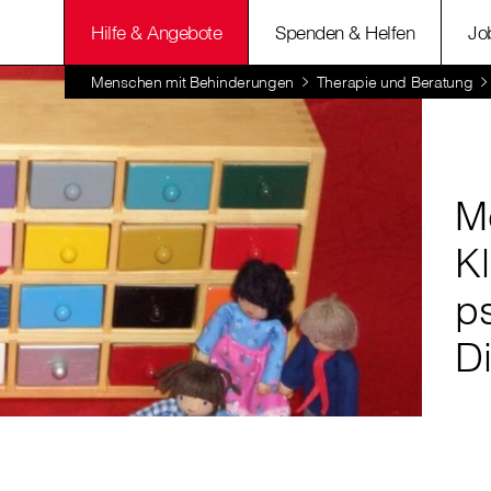
Hilfe & Angebote
Spenden & Helfen
Jo
Menschen mit Behinderungen
Therapie und Beratung
Me
Kl
p
D