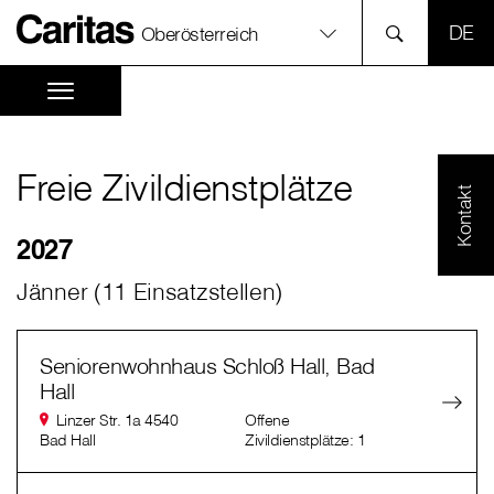
SPR
Oberösterreich
Freie Zivildienstplätze
Kontakt
2027
Jänner (11 Einsatzstellen)
Seniorenwohnhaus Schloß Hall, Bad
Hall
Linzer Str. 1a 4540
Offene
Bad Hall
Zivildienstplätze: 1