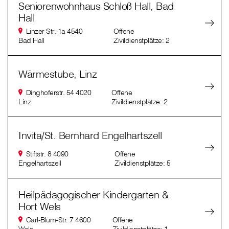
Seniorenwohnhaus Schloß Hall, Bad
Hall
Linzer Str. 1a 4540
Offene
Bad Hall
Zivildienstplätze: 2
Wärmestube, Linz
Dinghoferstr. 54 4020
Offene
Linz
Zivildienstplätze: 2
Invita/St. Bernhard Engelhartszell
Stiftstr. 8 4090
Offene
Engelhartszell
Zivildienstplätze: 5
Heilpädagogischer Kindergarten &
Hort Wels
Carl-Blum-Str. 7 4600
Offene