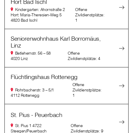
Hort Bad Ischl
Kindergarten: Ahornstraße 2
Offene
Hort: Maria-Theresien-Weg 5
Zivildienstplätze:
4820 Bad Ischl
1
Seniorenwohnhaus Karl Borromäus,
Linz
Betlehemstr. 56 – 58
Offene
4020 Linz
Zivildienstplätze: 4
Flüchtlingshaus Rottenegg
Offene
Rohrbacherstr. 3 – 5/1
Zivildienstplätze:
4112 Rottenegg
1
St. Pius - Peuerbach
St. Pius 1 4722
Offene
Steegen/Peuerbach
Zivildienstplätze: 9