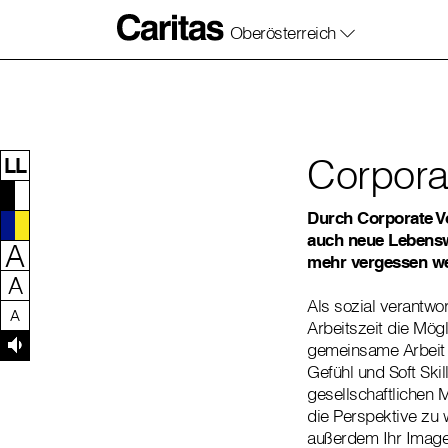
Oberösterreich
Zum Inhalt dieser Seite
Zur Navigation
Zum Footer dieser Seite
Corpora
LL
Durch Corporate Vo
auch neue Lebensw
A
mehr vergessen w
A
Als sozial verantwo
A
Arbeitszeit die Mögl
gemeinsame Arbeit a
Gefühl und Soft Skil
gesellschaftlichen 
die Perspektive zu 
außerdem Ihr Image u