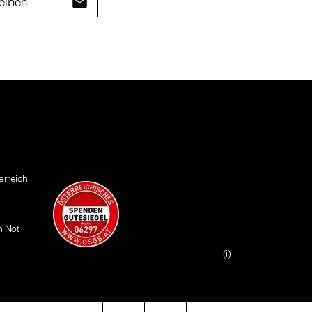
eiben
erreich
n Not
(i)