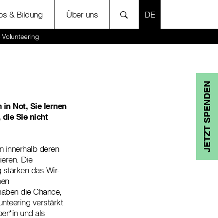
SPRACHE AUSWÄH
bs & Bildung
Über uns
 Volunteering
JETZT SPENDEN
 in Not, Sie lernen
die Sie nicht
n innerhalb deren
ieren. Die
 stärken das Wir-
nen
 haben die Chance,
nteering verstärkt
ber*in und als