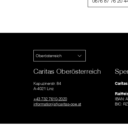
0676 87 76 20 4
Oberösterreich
Caritas Oberösterreich
Spe
Kapuzinerstr. 84
Carita
A-4021 Linz
Raiffe
+43 732 7610-2020
IBAN: 
information(at)caritas-ooe.at
BIC: R