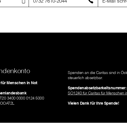
4
0732 7610-2044
E-Mail schr
ndenkonto
Spenden an die Caritas sind in Öst
steuerlich absetzbar.
s für Menschen in Not
Spendenabsetzbarkeitsnummer:
isenlandesbank
SO1240 für Caritas für Menschen i
AT20 3400 0000 0124 5000
ZOOAT2L
Vielen Dank für Ihre Spende!