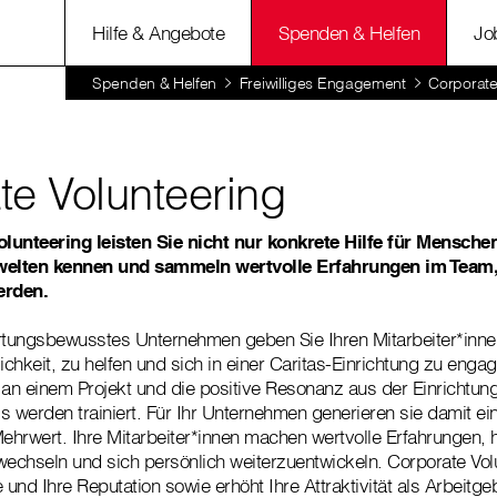
Hilfe & Angebote
Spenden & Helfen
Jo
Spenden & Helfen
Freiwilliges Engagement
Corporate
te Volunteering
lunteering leisten Sie nicht nur konkrete Hilfe für Menschen
elten kennen und sammeln wertvolle Erfahrungen im Team, 
erden.
rtungsbewusstes Unternehmen geben Sie Ihren Mitarbeiter*inne
ichkeit, zu helfen und sich in einer Caritas-Einrichtung zu engag
n einem Projekt und die positive Resonanz aus der Einrichtung
ls werden trainiert. Für Ihr Unternehmen generieren sie damit ei
Mehrwert. Ihre Mitarbeiter*innen machen wertvolle Erfahrungen,
wechseln und sich persönlich weiterzuentwickeln. Corporate Volu
nd Ihre Reputation sowie erhöht Ihre Attraktivität als Arbeitge