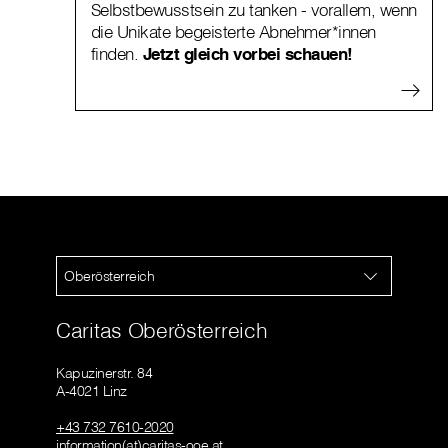
Selbstbewusstsein zu tanken - vorallem, wenn
die Unikate begeisterte Abnehmer*innen
finden.
Jetzt gleich vorbei schauen!
Oberösterreich
Caritas Oberösterreich
Kapuzinerstr. 84
A-4021 Linz
+43 732 7610-2020
information(at)caritas-ooe.at