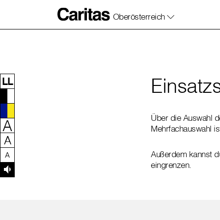
Oberösterreich
Zum Inhalt dieser Seite
Zur Navigation
Zum Footer dieser Seite
Einsatzs
LL
Über die Auswahl d
A
Mehrfachauswahl is
A
Außerdem kannst du 
A
eingrenzen.