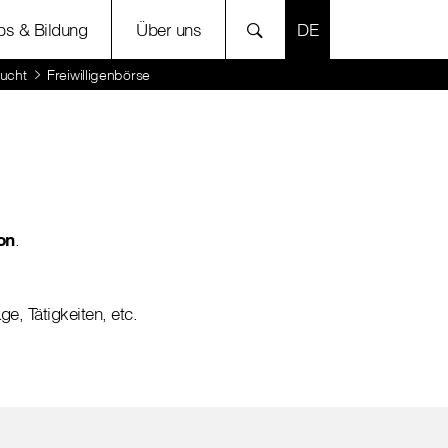
SPRACHE AUSWÄH
bs & Bildung
Über uns
sucht
Freiwilligenbörse
on
.
, Tätigkeiten, etc.