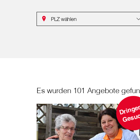
PLZ wählen
Es wurden 101 Angebote gefun
r
h