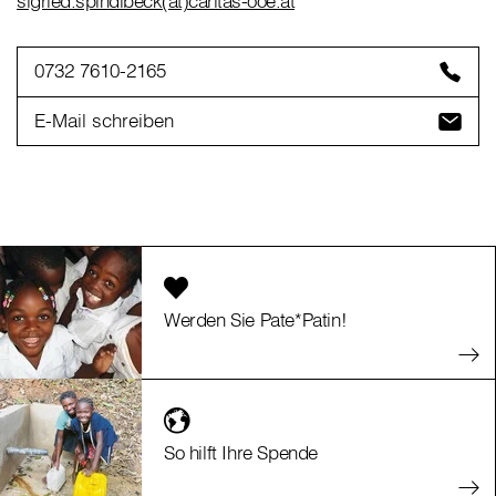
sigried.spindlbeck(at)caritas-ooe.at
0732 7610-2165
E-Mail schreiben
Werden Sie Pate*Patin!
So hilft Ihre Spende