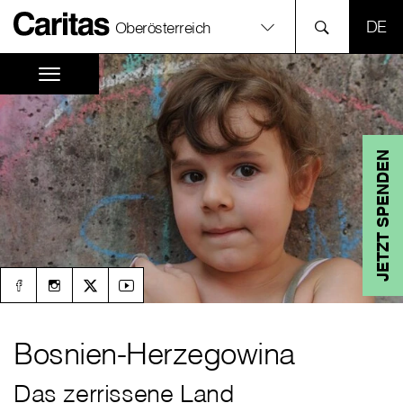
SPR
Oberösterreich
JETZT SPENDEN
Bosnien-Herzegowina
Das zerrissene Land