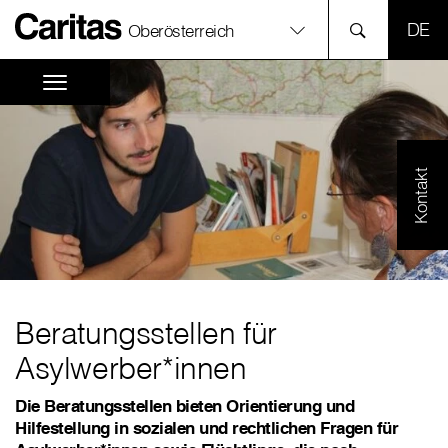
SPR
Oberösterreich
Kontakt
Beratungsstellen für
Asylwerber*innen
Die Beratungsstellen bieten Orientierung und
Hilfestellung in sozialen und rechtlichen Fragen für