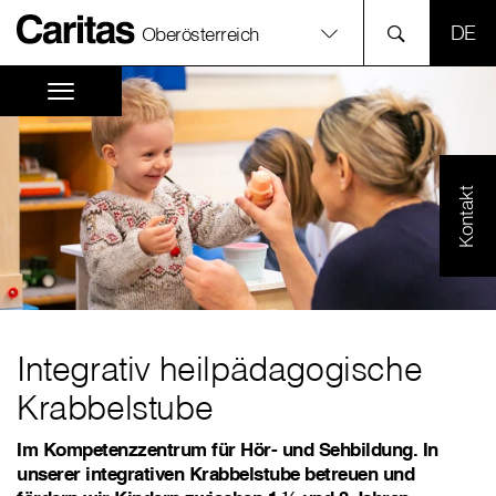
SPR
Oberösterreich
Kontakt
Integrativ heilpädagogische
Krabbelstube
Im Kompetenzzentrum für Hör- und Sehbildung. In
unserer integrativen Krabbelstube betreuen und