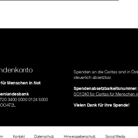
ndenkonto
Spenden an die Caritas sind in Öst
steuerlich absetzbar.
s für Menschen in Not
Spendenabsetzbarkeitsnummer:
isenlandesbank
SO1240 für Caritas für Menschen i
AT20 3400 0000 0124 5000
ZOOAT2L
Vielen Dank für Ihre Spende!
um
Kontakt
Datenschutz
Hinweisgeberschutz
Social Media