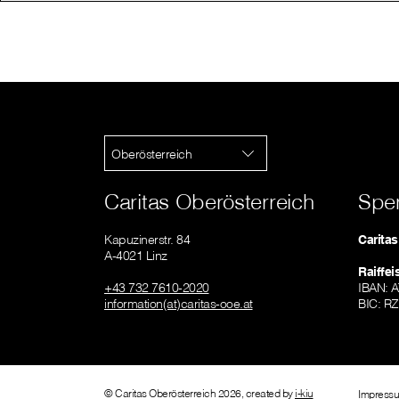
Oberösterreich
Caritas Oberösterreich
Spe
Kapuzinerstr. 84
Carita
A-4021 Linz
Raiffe
+43 732 7610-2020
IBAN: 
information(at)caritas-ooe.at
BIC: R
© Caritas Oberösterreich 2026, created by
i-kiu
Impress