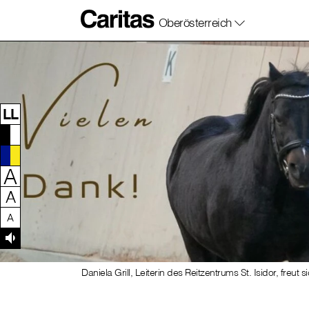
Oberösterreich
Zum Inhalt dieser Seite
Zur Navigation
Zum Footer dieser Seite
LL
A
A
A
Daniela Grill, Leiterin des Reitzentrums St. Isidor, freut