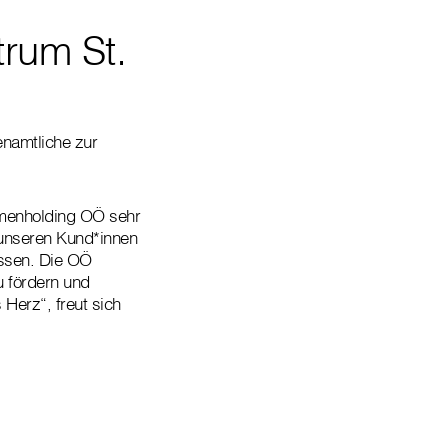
trum St.
namtliche zur
rmenholding OÖ sehr
 unseren Kund*innen
ssen. Die OÖ
u fördern und
Herz“, freut sich