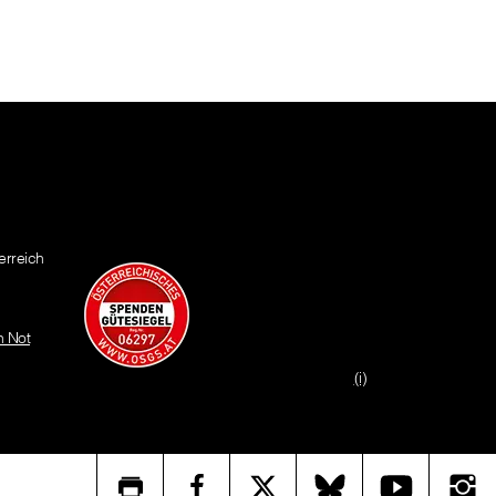
erreich
n Not
(i)