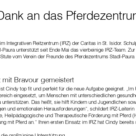
Dank an das Pferdezentru
im Integrativen Reitzentrum (IRZ) der Caritas in St. Isidor. Sch
-Paura unterstützt seit Ende Mai das vierbeinige IRZ-Team. Zur 
-Stute vom Verein der Freunde des Pferdezentrums Stadl-Paura 
z mit Bravour gemeistert
ist Cindy top fit und perfekt für die neue Aufgabe geeignet. „Im
reich eingesetzt, um Menschen mit unterschiedlichen gesundhe
unterstützen. Das heißt, sie hilft Kindern und Jugendlichen so
gen und emotionalen Herausforderungen“, schildert IRZ-Leiterin D
ie, Heilpädagogische und Therapeutische Förderung mit Pferd 
ng mit Pferd an.“ Ihren ersten Einsatz im IRZ hat Cindy bereits
 die großzügige Unterstützung.