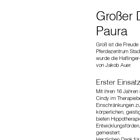
Großer 
Paura
Groß ist die Freude 
Pferdezentrum Stadl
wurde die Haflinger
von Jakob Auer.
Erster Einsat
Mit ihren 16 Jahren 
Cindy im Therapiebe
Einschränkungen zu 
körperlichen, geisti
bieten Hippotherap
Entwicklungsförderu
gemeistert.
Herzlichen Dank für