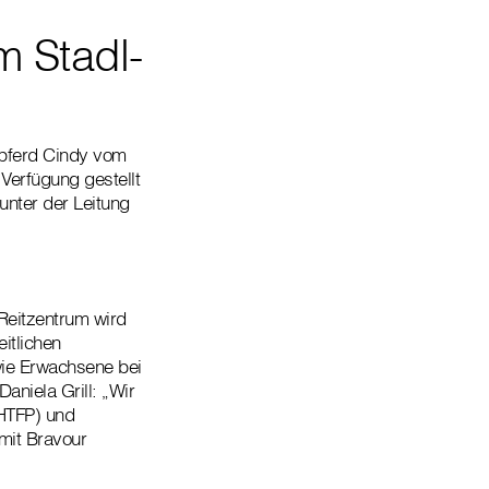
m Stadl-
ulpferd Cindy vom
Verfügung gestellt
unter der Leitung
 Reitzentrum wird
itlichen
wie Erwachsene bei
aniela Grill: „Wir
(HTFP) und
 mit Bravour