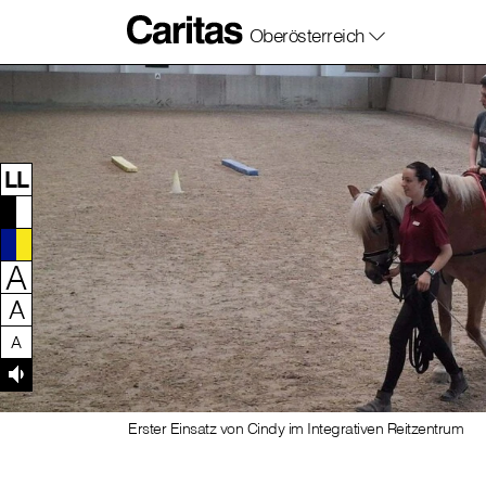
Oberösterreich
Zum Inhalt dieser Seite
Zur Navigation
Zum Footer dieser Seite
LL
A
A
A
Erster Einsatz von Cindy im Integrativen Reitzentrum