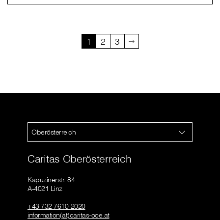
1
2
3
Oberösterreich
Caritas Oberösterreich
Kapuzinerstr. 84
A-4021 Linz
+43 732 7610-2020
information(at)caritas-ooe.at