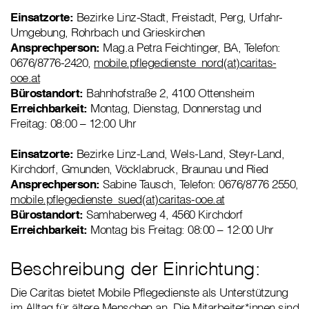
Einsatzorte:
Bezirke Linz-Stadt, Freistadt, Perg, Urfahr-
Umgebung, Rohrbach und Grieskirchen
Ansprechperson:
Mag.a Petra Feichtinger, BA, Telefon:
0676/8776-2420,
mobile.pflegedienste_nord(at)caritas-
ooe.at
Bürostandort:
Bahnhofstraße 2, 4100 Ottensheim
Erreichbarkeit:
Montag, Dienstag, Donnerstag und
Freitag: 08:00 – 12:00 Uhr
Einsatzorte:
Bezirke Linz-Land, Wels-Land, Steyr-Land,
Kirchdorf, Gmunden, Vöcklabruck, Braunau und Ried
Ansprechperson:
Sabine Tausch, Telefon: 0676/8776 2550,
mobile.pflegedienste_sued(at)caritas-ooe.at
Bürostandort:
Samhaberweg 4, 4560 Kirchdorf
Erreichbarkeit:
Montag bis Freitag: 08:00 – 12:00 Uhr
Beschreibung der Einrichtung:
Die Caritas bietet Mobile Pflegedienste als Unterstützung
im Alltag für ältere Menschen an. Die Mitarbeiter*innen sind