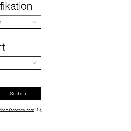
fikation
n
rt
inem Stichwort suchen