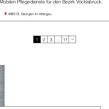
Mobilen Pflegedienste für den Bezirk Vöcklabruck
4880 St. Georgen im Attergau
1
2
3
…
11