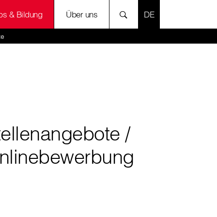
SPRACHE AUSWÄH
bs & Bildung
Über uns
te
tellenangebote /
nlinebewerbung