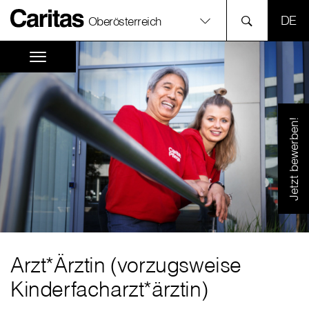
SPR
Oberösterreich
Jetzt bewerben!
Arzt*Ärztin (vorzugsweise
Kinderfacharzt*ärztin)