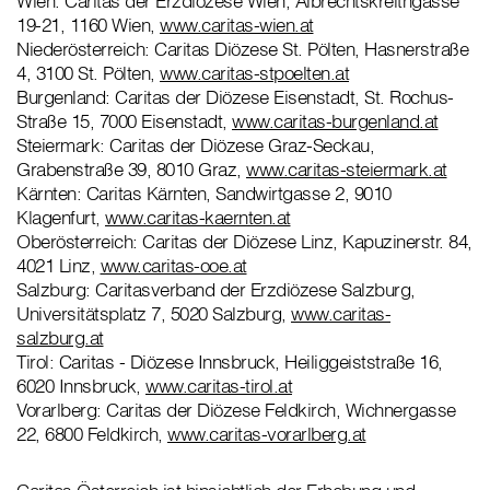
Wien: Caritas der Erzdiözese Wien, Albrechtskreithgasse
19-21, 1160 Wien,
www.caritas-wien.at
Niederösterreich: Caritas Diözese St. Pölten, Hasnerstraße
4, 3100 St. Pölten,
www.caritas-stpoelten.at
Burgenland: Caritas der Diözese Eisenstadt, St. Rochus-
Straße 15, 7000 Eisenstadt,
www.caritas-burgenland.at
Steiermark: Caritas der Diözese Graz-Seckau,
Grabenstraße 39, 8010 Graz,
www.caritas-steiermark.at
Kärnten: Caritas Kärnten, Sandwirtgasse 2, 9010
Klagenfurt,
www.caritas-kaernten.at
Oberösterreich: Caritas der Diözese Linz, Kapuzinerstr. 84,
4021 Linz,
www.caritas-ooe.at
Salzburg: Caritasverband der Erzdiözese Salzburg,
Universitätsplatz 7, 5020 Salzburg,
www.caritas-
salzburg.at
Tirol: Caritas - Diözese Innsbruck, Heiliggeiststraße 16,
6020 Innsbruck,
www.caritas-tirol.at
Vorarlberg: Caritas der Diözese Feldkirch, Wichnergasse
22, 6800 Feldkirch,
www.caritas-vorarlberg.at