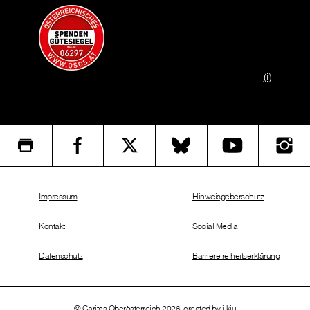
(i)
Impressum
Hinweisgeberschutz
Kontakt
Social Media
Datenschutz
Barrierefreiheitserklärung
© Caritas Oberösterreich 2026, created by
i-kiu