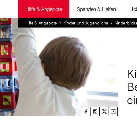
Hilfe & Angebote
Spenden & Helfen
Jo
Hilfe & Angebote
Kinder und Jugendliche
Kinderbildu
K
B
e