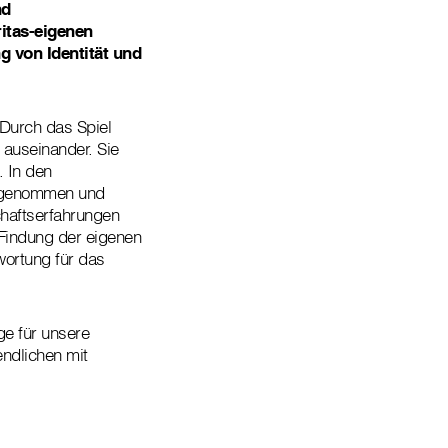
nd
ritas-eigenen
g von Identität und
 Durch das Spiel
auseinander. Sie
 In den
ahrgenommen und
chaftserfahrungen
Findung der eigenen
wortung für das
ge für unsere
ndlichen mit