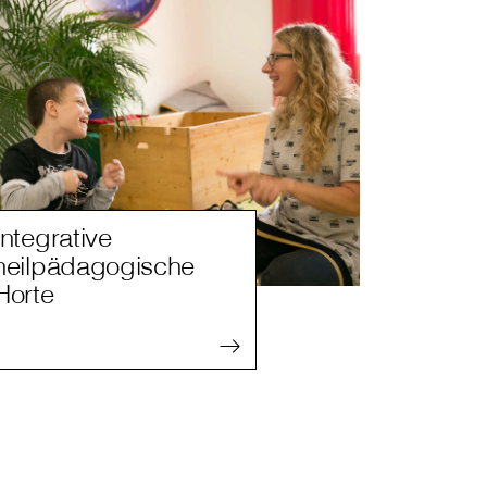
Integrative
heilpädagogische
Horte