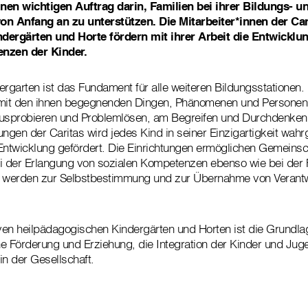
inen wichtigen Auftrag darin, Familien bei ihrer Bildungs- u
on Anfang an zu unterstützen. Die Mitarbeiter*innen der Ca
dergärten und Horte fördern mit ihrer Arbeit die Entwicklun
nzen der Kinder.
ergarten ist das Fundament für alle weiteren Bildungsstationen.
 mit den ihnen begegnenden Dingen, Phänomenen und Personen 
sprobieren und Problemlösen, am Begreifen und Durchdenken.
ungen der Caritas wird jedes Kind in seiner Einzigartigkeit w
Entwicklung gefördert. Die Einrichtungen ermöglichen Gemeins
ei der Erlangung von sozialen Kompetenzen ebenso wie bei der 
der werden zur Selbstbestimmung und zur Übernahme von Verant
.
iven heilpädagogischen Kindergärten und Horten ist die Grundla
 Förderung und Erziehung, die Integration der Kinder und Juge
in der Gesellschaft.