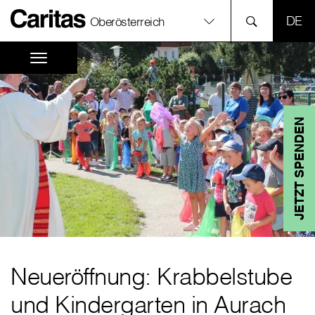
SPR
Oberösterreich
JETZT SPENDEN
Neueröffnung: Krabbelstube
und Kindergarten in Aurach