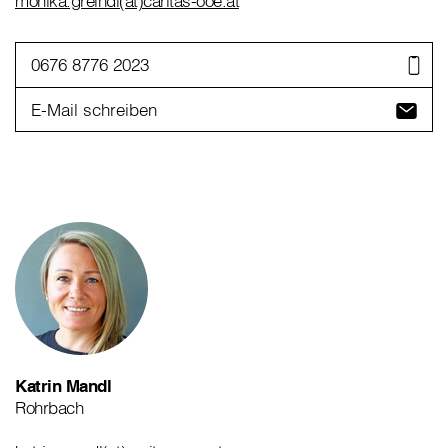
monika.greindl(at)caritas-ooe.at
0676 8776 2023
E-Mail schreiben
Katrin Mandl
Rohrbach