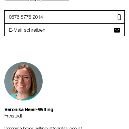
0676 8776 2014
E-Mail schreiben
Veronika Beier-Wilfing
Freistadt
veronika.beier-wilfing(at)caritas-ooe.at