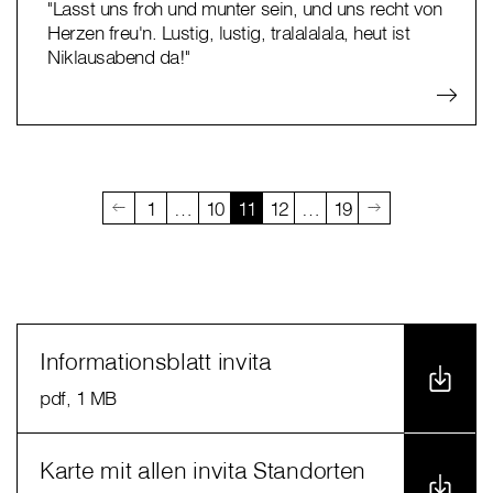
"Lasst uns froh und munter sein, und uns recht von
Herzen freu'n. Lustig, lustig, tralalalala, heut ist
Niklausabend da!"
1
…
10
11
12
…
19
Informationsblatt invita
pdf
, 1 MB
Karte mit allen invita Standorten