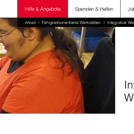
Hilfe & Angebote
Spenden & Helfen
Jo
Arbeit
Fähigkeitsorientierte Werkstätten
Integrative We
In
W