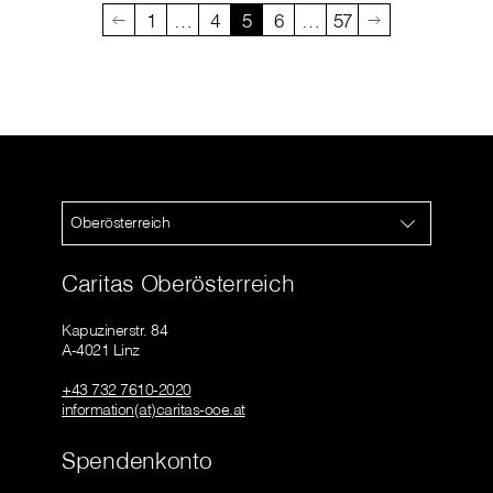
1
…
4
5
6
…
57
Oberösterreich
Caritas Oberösterreich
Kapuzinerstr. 84
A-4021 Linz
+43 732 7610-2020
information(at)caritas-ooe.at
Spendenkonto