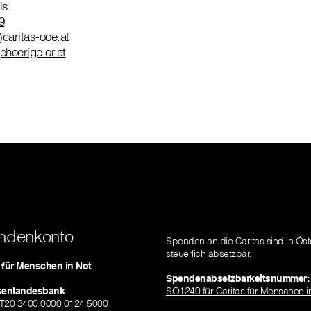
is
9
)caritas-ooe.at
hoerige.or.at
ndenkonto
Spenden an die Caritas sind in Öst
steuerlich absetzbar.
s für Menschen in Not
Spendenabsetzbarkeitsnummer:
isenlandesbank
SO1240 für Caritas für Menschen i
AT20 3400 0000 0124 5000