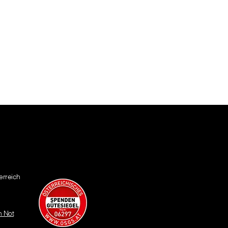
erreich
n Not