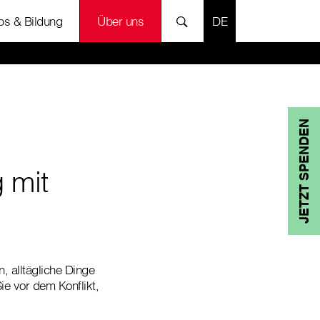
SPRACHE AUSWÄH
bs & Bildung
Über uns
JETZT SPENDEN
 mit
 alltägliche Dinge
e vor dem Konflikt,