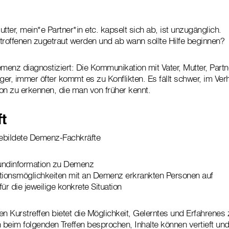
tter, mein*e Partner*in etc. kapselt sich ab, ist unzugänglich.
roffenen zugetraut werden und ab wann sollte Hilfe beginnen?
menz diagnostiziert: Die Kommunikation mit Vater, Mutter, Partne
er, immer öfter kommt es zu Konflikten. Es fällt schwer, im Ver
on zu erkennen, die man von früher kennt.
t
ebildete Demenz-Fachkräfte
rundinformation zu Demenz
onsmöglichkeiten mit an Demenz erkrankten Personen auf
r die jeweilige konkrete Situation
en Kurstreffen bietet die Möglichkeit, Gelerntes und Erfahrenes
beim folgenden Treffen besprochen, Inhalte können vertieft und