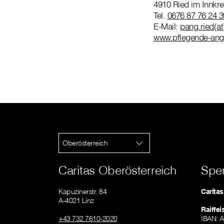
4910 Ried im Innkre
Tel.
0676 87 76 24 3
E-Mail:
pang.ried(at
www.pflegende-ange
Oberösterreich
Caritas Oberösterreich
Spe
Kapuzinerstr. 84
Carita
A-4021 Linz
Raiffe
+43 732 7610-2020
IBAN: 