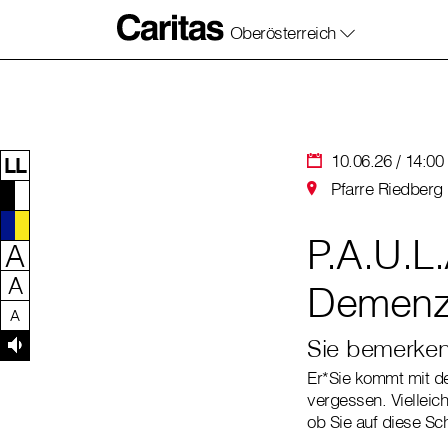
Oberösterreich
Zum Inhalt dieser Seite
Zur Navigation
Zum Footer dieser Seite
10.06.26 / 14:00 
LL
Pfarre Riedberg P
P.A.U.L
A
A
Demenz 
A
Sie bemerken
Er*Sie kommt mit de
vergessen. Vielleic
ob Sie auf diese Sc