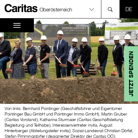
SPR
Oberösterreich
JETZT SPENDEN
Von links: Bernhard Pointinger (Geschäftsführer und Eigentümer
Pointinger Bau GmbH und Pointinger Immo GmbH), Martin Gruber
(Caritas Vorstand), Katharina Sturmaier (Caritas Geschäftsleitung
Begleitung und Teilhabe), Interessenvertreter invita, August
Hinterberger (Abteilungsleiter invita), Sozial-Landesrat Christian Dörfel,
Stefan Pimmingstorfer (designierter Direktor der Caritas OÖ),