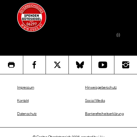
(i)
Impressum
Hinweisgeberschutz
Kontakt
Social Media
Datenschutz
Barrierefreiheitserklärung
© Caritas Oberösterreich 2026, created by
i-kiu