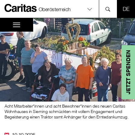
SPR
Oberösterreich
JETZT SPENDEN
Acht Mitarbeiter*innen und acht Bewohner*innen des neuen Caritas
Wohnhauses in Sierning schmückten mit vollem Engagement und
Begeisterung einen Traktor samt Anhänger für den Erntedankumzug.
10.10.2025