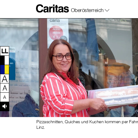
Oberösterreich
Zum Inhalt dieser Seite
Zur Navigation
Zum Footer dieser Seite
LL
A
A
A
Pizzaschnitten, Quiches und Kuchen kommen per Fah
Linz.