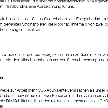
e zu evaluieren, die über die Kreislaufwirtschaft hinausgehen. 
em Klimabündnis eine Auszeichnung für uns.
ird zunächst der Status Quo erhoben: der Energiebedarf im
 gewählten Stromanbieter, die Mobilität. Innerhalb von zwei bis
rbesserung umzusetzen.
ß zu berechnen und die Energiekennzahlen zu überblicken. Z
Beraterin des Klimabündnis anhand der Stromabrechnung und 
ch …
swege zur Arbeit mehr CO
-Äquivalente verursachen als unser j
2
Und das, obwohl nur ein, zwei Personen mit dem Auto in die A
ch: Die Mobilität stellt bei den meisten Unternehmen einen Großt
ar.