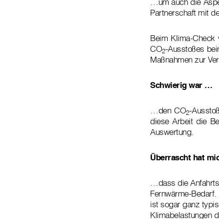
…um auch die Aspekt
Partnerschaft mit d
Beim Klima-Check w
CO
-Ausstoßes beim
2
Maßnahmen zur Ve
Schwierig war …
…den CO
-Aussto
2
diese Arbeit die 
Auswertung.
Überrascht hat mi
…dass die Anfahrt
Fernwärme-Bedarf. 
ist sogar ganz typis
Klimabelastungen d