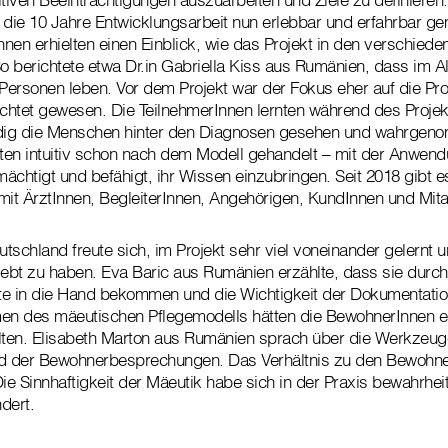
die 10 Jahre Entwicklungsarbeit nun erlebbar und erfahrbar ge
nen erhielten einen Einblick, wie das Projekt in den verschied
 berichtete etwa Dr.in Gabriella Kiss aus Rumänien, dass im Al
 Personen leben. Vor dem Projekt war der Fokus eher auf die Pr
htet gewesen. Die TeilnehmerInnen lernten während des Projekt
ig die Menschen hinter den Diagnosen gesehen und wahrgeno
tten intuitiv schon nach dem Modell gehandelt – mit der Anwen
ächtigt und befähigt, ihr Wissen einzubringen. Seit 2018 gibt e
mit ÄrztInnen, BegleiterInnen, Angehörigen, KundInnen und Mita
schland freute sich, im Projekt sehr viel voneinander gelernt un
bt zu haben. Eva Baric aus Rumänien erzählte, dass sie durch 
nte in die Hand bekommen und die Wichtigkeit der Dokumentatio
n des mäeutischen Pflegemodells hätten die BewohnerInnen 
alten. Elisabeth Marton aus Rumänien sprach über die Werkzeug
nd der Bewohnerbesprechungen. Das Verhältnis zu den Bewohner
e Sinnhaftigkeit der Mäeutik habe sich in der Praxis bewahrheit
dert.