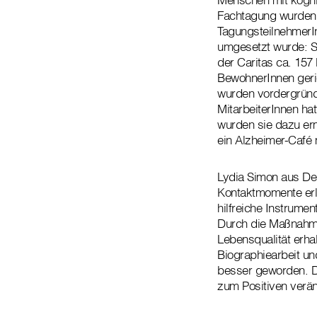
Fachtagung wurden 
TagungsteilnehmerIn
umgesetzt wurde: So
der Caritas ca. 157
BewohnerInnen geric
wurden vordergründ
MitarbeiterInnen ha
wurden sie dazu erm
ein Alzheimer-Café 
Lydia Simon aus Deut
Kontaktmomente erle
hilfreiche Instrume
Durch die Maßnahme
Lebensqualität erh
Biographiearbeit u
besser geworden. Di
zum Positiven verän