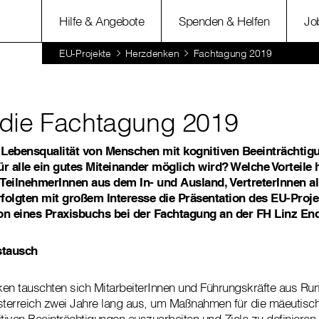
Hilfe & Angebote
Spenden & Helfen
Jo
EU-Projekte
Herzdenken
Fachtagung 2019
die Fachtagung 2019
e Lebensqualität von Menschen mit kognitiven Beeinträchtig
ür alle ein gutes Miteinander möglich wird? Welche Vorteile
TeilnehmerInnen aus dem In- und Ausland, VertreterInnen al
erfolgten mit großem Interesse die Präsentation des EU-Pro
on eines Praxisbuchs bei der Fachtagung an der FH Linz En
stausch
en tauschten sich MitarbeiterInnen und Führungskräfte aus Rum
terreich zwei Jahre lang aus, um Maßnahmen für die mäeutisch
iven Beeinträchtigungen auszuarbeiten und Ziele zu definieren.