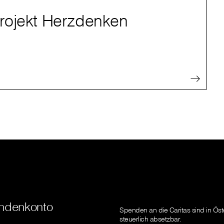
rojekt Herzdenken
ndenkonto
Spenden an die Caritas sind in Öst
steuerlich absetzbar.