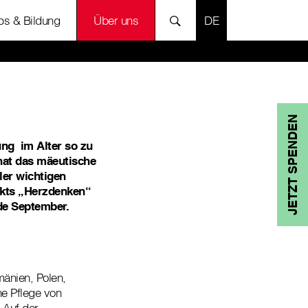
SPRACHE AUSWÄH
bs & Bildung
Über uns
JETZT SPENDEN
ung im Alter so zu
 hat das mäeutische
ler wichtigen
jekts „Herzdenken“
de September.
änien, Polen,
e Pflege von
 Auf der