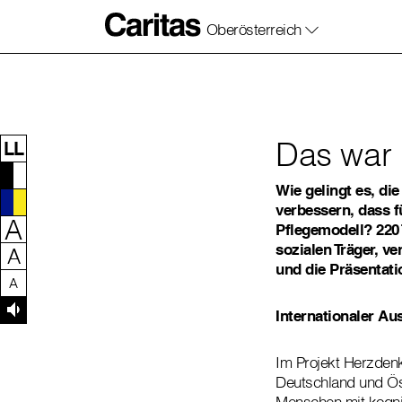
Oberösterreich
Zum Inhalt dieser Seite
Zur Navigation
Zum Footer dieser Seite
Das war 
LL
Wie gelingt es, di
verbessern, dass f
A
Pflegemodell? 220 
sozialen Träger, v
A
und die Präsentati
A
Internationaler Au
Im Projekt Herzdenk
Deutschland und Ös
Menschen mit kognit