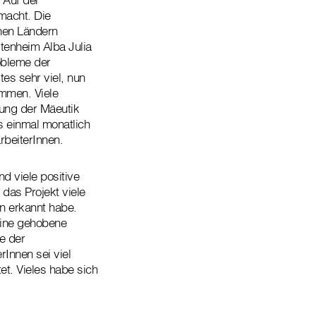
macht. Die
enen Ländern
tenheim Alba Julia
obleme der
es sehr viel, nun
mmen. Viele
dung der Mäeutik
s einmal monatlich
rbeiterInnen.
d viele positive
das Projekt viele
n erkannt habe.
eine gehobene
e der
Innen sei viel
et. Vieles habe sich