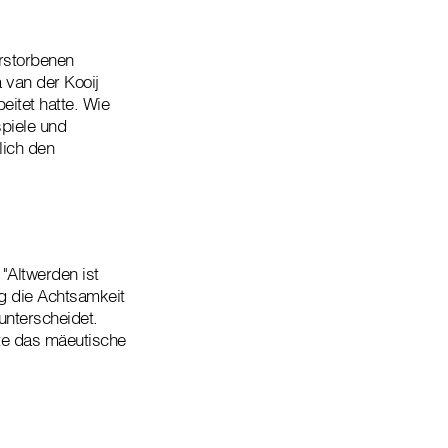
rstorbenen
 van der Kooij
itet hatte. Wie
spiele und
lich den
"Altwerden ist
ig die Achtsamkeit
nterscheidet.
hte das mäeutische