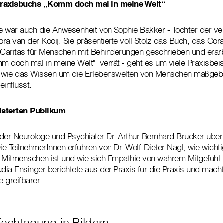
Praxisbuchs „Komm doch mal in meine Welt“
e war auch die Anwesenheit von Sophie Bakker - Tochter der ve
ra van der Kooij. Sie präsentierte voll Stolz das Buch, das Cora
Caritas für Menschen mit Behinderungen geschrieben und erarbe
mm doch mal in meine Welt" verrät - geht es um viele Praxisbei
, wie das Wissen um die Erlebenswelten von Menschen maßgeb
einflusst.
isterten Publikum
der Neurologe und Psychiater Dr. Arthur Bernhard Brucker über 
Die TeilnehmerInnen erfuhren von Dr. Wolf-Dieter Nagl, wie wicht
Mitmenschen ist und wie sich Empathie von wahrem Mitgefühl u
ia Ensinger berichtete aus der Praxis für die Praxis und mac
e greifbarer.
Fachtagung in Bildern