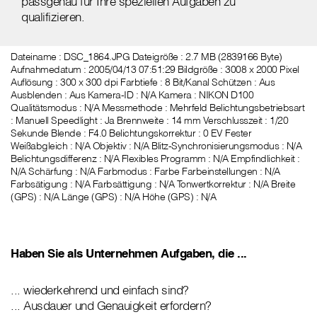
passgenau für Ihre speziellen Aufgaben zu
qualifizieren.
Dateiname : DSC_1864.JPG Dateigröße : 2.7 MB (2839166 Byte)
Aufnahmedatum : 2005/04/13 07:51:29 Bildgröße : 3008 x 2000 Pixel
Auflösung : 300 x 300 dpi Farbtiefe : 8 Bit/Kanal Schützen : Aus
Ausblenden : Aus Kamera-ID : N/A Kamera : NIKON D100
Qualitätsmodus : N/A Messmethode : Mehrfeld Belichtungsbetriebsart
: Manuell Speedlight : Ja Brennweite : 14 mm Verschlusszeit : 1/20
Sekunde Blende : F4.0 Belichtungskorrektur : 0 EV Fester
Weißabgleich : N/A Objektiv : N/A Blitz-Synchronisierungsmodus : N/A
Belichtungsdifferenz : N/A Flexibles Programm : N/A Empfindlichkeit :
N/A Schärfung : N/A Farbmodus : Farbe Farbeinstellungen : N/A
Farbsätigung : N/A Farbsättigung : N/A Tonwertkorrektur : N/A Breite
(GPS) : N/A Länge (GPS) : N/A Höhe (GPS) : N/A
Haben Sie als Unternehmen Aufgaben, die ...
... wiederkehrend und einfach sind?
... Ausdauer und Genauigkeit erfordern?