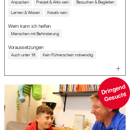
Anpacken
Freizeit & Aktiv sein
Besuchen & Begleiten
Lernen & Wissen
Kreativ sein
Wem kann ich helfen
Menschen mit Behinderung
Voraussetzungen
Auch unter 18
Kein Führerschein notwendig
D
ri
n
g
e
n
d
G
e
s
u
c
ht