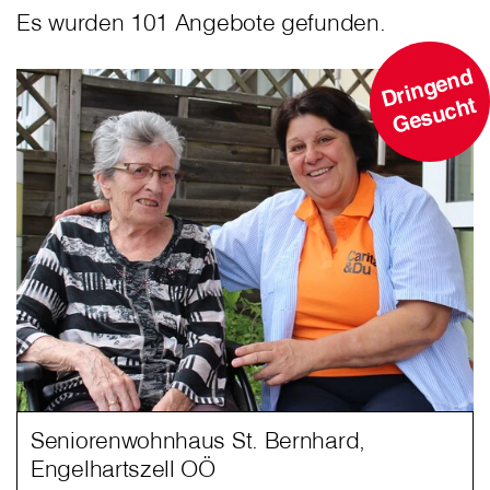
Es wurden 101 Angebote gefunden.
D
ri
n
g
e
n
d
G
e
s
u
c
ht
Seniorenwohnhaus St. Bernhard,
Engelhartszell OÖ