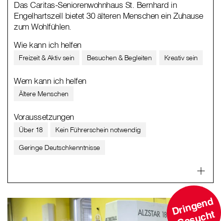
Das Caritas-Seniorenwohnhaus St. Bernhard in
Engelhartszell bietet 30 älteren Menschen ein Zuhause
zum Wohlfühlen.
Wie kann ich helfen
Freizeit & Aktiv sein
Besuchen & Begleiten
Kreativ sein
Wem kann ich helfen
Ältere Menschen
Voraussetzungen
Über 18
Kein Führerschein notwendig
Geringe Deutschkenntnisse
D
ri
n
g
e
n
d
G
e
s
u
c
ht