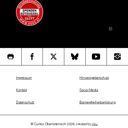
(i)
Impressum
Hinweisgeberschutz
Kontakt
Social Media
Datenschutz
Barrierefreiheitserklärung
© Caritas Oberösterreich 2026, created by
i-kiu