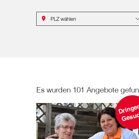
PLZ wählen
Es wurden 101 Angebote gefun
r
h