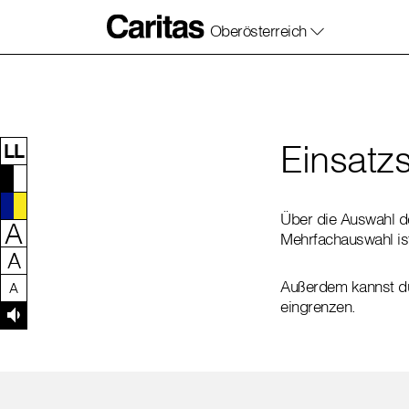
Oberösterreich
Zum Inhalt dieser Seite
Zur Navigation
Zum Footer dieser Seite
Einsatzs
LL
Über die Auswahl d
A
Mehrfachauswahl is
A
Außerdem kannst du 
A
eingrenzen.