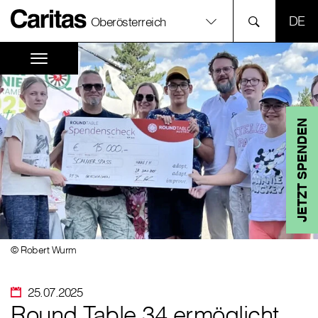
SPR
Oberösterreich
JETZT SPENDEN
© Robert Wurm
25.07.2025
Round Table 34 ermöglicht