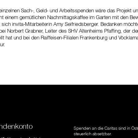
einzelnen Sach-, Geld- und Arbeitsspenden wäre das Projekt un
eht einem gemütlichen Nachmittagskaffee im Garten mit den Be
 sich invita-Mitarbeiterin Amy Seifriedsberger. Bedanken möchte
 bei Norbert Grabner, Leiter des SHV Altenheims Pfaffing, der d
llt hat und bei den Raiffeisen-Filialen Frankenburg und Vöcklam
ur.
ndenkonto
Spenden an die Caritas sind in Öst
steuerlich absetzbar.