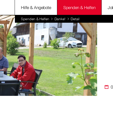
Hilfe & Angebote
Spenden & Helfen
Jo
Spenden & Helfen
Danke!
Detail
0