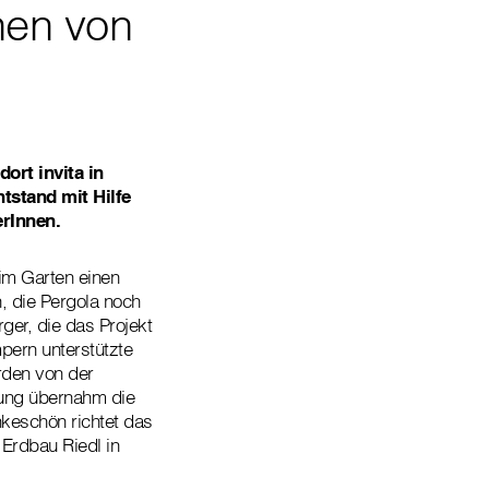
nen von
rt invita in
tstand mit Hilfe
erInnen.
im Garten einen
, die Pergola noch
ger, die das Projekt
pern unterstützte
rden von der
ung übernahm die
keschön richtet das
Erdbau Riedl in