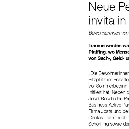
Neue Pe
invita in
BewohnerInnen von in
Träume werden wah
Pfaffing, wo Mensc
von Sach-, Geld- 
„Die BewohnerInnen
Sitzplatz im Schatt
vor Sommerbeginn fer
initiiert hat. Neb
Josef Resch das Pr
Business Active Pa
Firma Josta und bei
Caritas-Team auch a
Schörfling sowie d