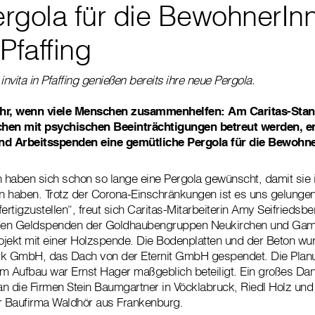
rgola für die BewohnerIn
 Pfaffing
vita in Pfaffing genießen bereits ihre neue Pergola.
r, wenn viele Menschen zusammenhelfen: Am Caritas-Stando
hen mit psychischen Beeinträchtigungen betreut werden, en
und Arbeitsspenden eine gemütliche Pergola für die Bewohn
 haben sich schon so lange eine Pergola gewünscht, damit sie 
en haben. Trotz der Corona-Einschränkungen ist es uns gelungen
tigzustellen“, freut sich Caritas-Mitarbeiterin Amy Seifriedsber
en den Geldspenden der Goldhaubengruppen Neukirchen und Gam
ojekt mit einer Holzspende.
Die Bodenplatten und der Beton wu
rk GmbH, das Dach von der Eternit GmbH gespendet. Die Plan
m Aufbau war Ernst Hager maßgeblich beteiligt. Ein großes Dan
n die Firmen Stein Baumgartner in Vöcklabruck, Riedl Holz und 
er Baufirma Waldhör aus Frankenburg.