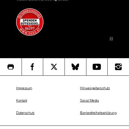
(i)
Impressum
Hinweisgeberschutz
Kontakt
Social Media
Datenschutz
Barrierefreiheitserklärung