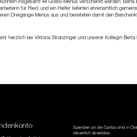
 konnten insgesamt 44 Gratis-Menüs verschenkt werden. Berta 
rbeiterin für Ried, und ein Helfer lieferten ehrenamtlich gemein
ckeren Dreigänge-Menüs aus und bereiteten damit den Beschenk
hr herzlich bei Viktoria Stranzinger und unserer Kollegin Berta
ndenkonto
Spenden an die Caritas sind in Öst
steuerlich absetzbar.