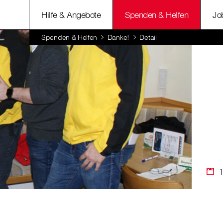
Hilfe & Angebote
Spenden & Helfen
Jo
Spenden & Helfen
Danke!
Detail
1