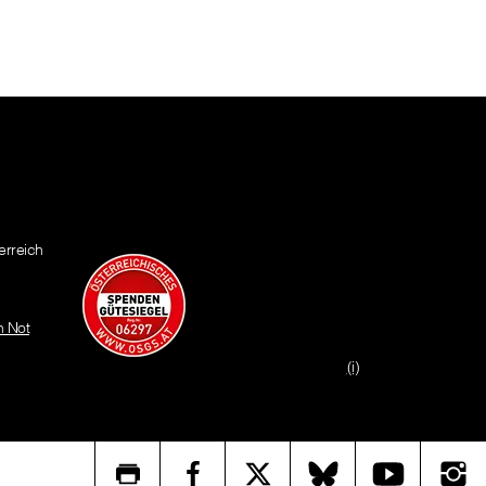
erreich
n Not
(i)