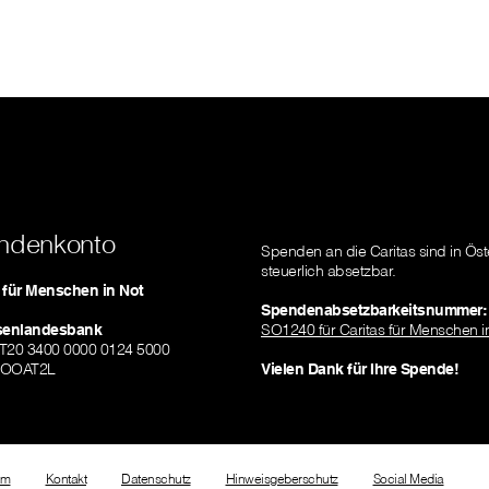
ndenkonto
Spenden an die Caritas sind in Öst
steuerlich absetzbar.
s für Menschen in Not
Spendenabsetzbarkeitsnummer:
isenlandesbank
SO1240 für Caritas für Menschen i
AT20 3400 0000 0124 5000
ZOOAT2L
Vielen Dank für Ihre Spende!
um
Kontakt
Datenschutz
Hinweisgeberschutz
Social Media