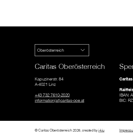
Oberösterreich
Caritas Oberösterreich
Spe
Kapuzinerstr. 84
Carita
A-4021 Linz
Raiffe
+43 732 7610-2020
IBAN: 
information(at)caritas-ooe.at
BIC: R
© Caritas Oberösterreich 2026, created by
i-kiu
Impress