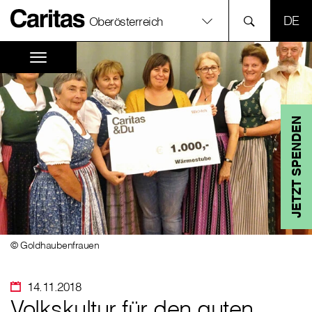
SPR
Oberösterreich
JETZT SPENDEN
© Goldhaubenfrauen
14.11.2018
Volkskultur für den guten