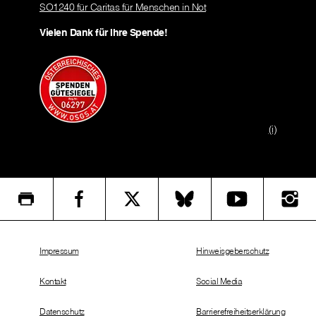
SO1240 für Caritas für Menschen in Not
Vielen Dank für Ihre Spende!
(i)
Impressum
Hinweisgeberschutz
Kontakt
Social Media
Datenschutz
Barrierefreiheitserklärung