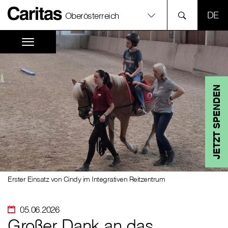
SPR
Oberösterreich
JETZT SPENDEN
Erster Einsatz von Cindy im Integrativen Reitzentrum
05.06.2026
Großer Dank an das