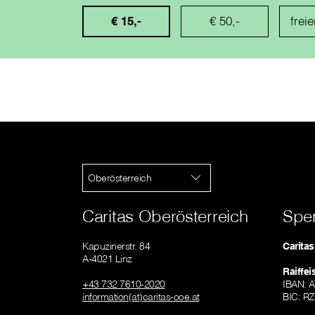
€ 15,-
€ 50,-
Oberösterreich
Caritas Oberösterreich
Spe
Kapuzinerstr. 84
Carita
A-4021 Linz
Raiffe
+43 732 7610-2020
IBAN: 
information(at)caritas-ooe.at
BIC: R