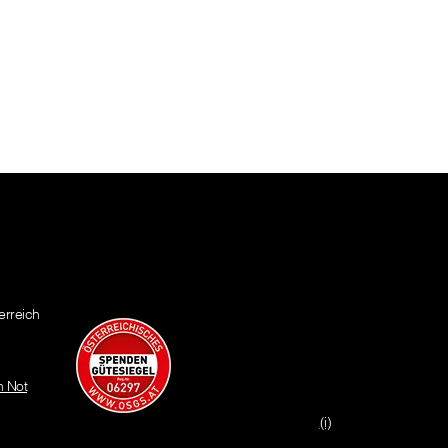
erreich
n Not
(i)