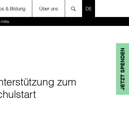
SPRACHE AUSWÄH
bs & Bildung
Über uns
-Hilfe
JETZT SPENDEN
nterstützung zum
hulstart