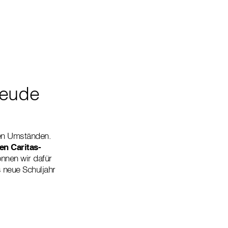
reude
den Umständen.
en Caritas-
nen wir dafür
 neue Schuljahr