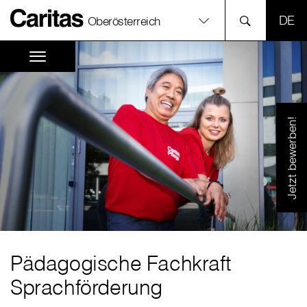
SPR
Oberösterreich
Jetzt bewerben!
Pädagogische Fachkraft
Sprachförderung