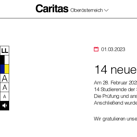
Oberösterreich
Zum Inhalt dieser Seite
Zur Navigation
Zum Footer dieser Seite
01.03.2023
LL
14 neue
A
Am 28. Februar 2023
A
14 Studierende der
Die Prüfung und ans
A
Anschließend wurde 
Wir gratulieren uns