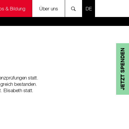
SPRACHE AUSWÄH
bs & Bildung
Über uns
JETZT SPENDEN
enzprüfungen statt.
lgreich bestanden.
Elisabeth statt.