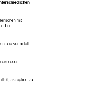
nterschiedlichen
 Menschen mit
ind in
h und vermittelt
h ein neues
telt, akzeptiert zu