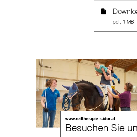
Downlo
pdf
, 1 MB
www.reittherapie-isidor.at
Besuchen Sie un