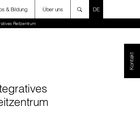
SPRACHE AUSWÄH
bs & Bildung
Über uns
ratives Reitzentrum
Kontakt
tegratives
eitzentrum