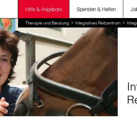
Hilfe & Angebote
Spenden & Helfen
Jo
Therapie und Beratung
Integratives Reitzentrum
Integ
In
R