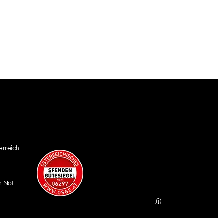
erreich
n Not
(i)