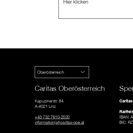
Hier klicken
Oberösterreich
Caritas Oberösterreich
Spe
Kapuzinerstr. 84
Carita
A-4021 Linz
Raiffe
+43 732 7610-2020
IBAN: 
information(at)caritas-ooe.at
BIC: R