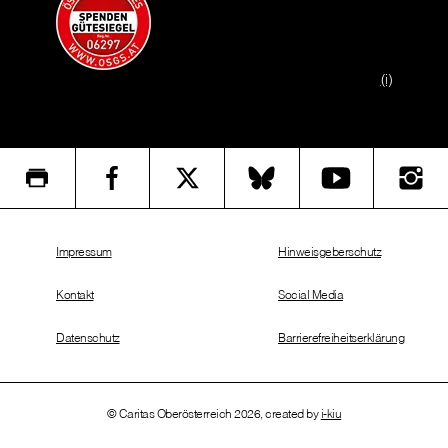
(i)
Impressum
Hinweisgeberschutz
Kontakt
Social Media
Datenschutz
Barrierefreiheitserklärung
© Caritas Oberösterreich 2026, created by
i-kiu