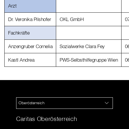
Arzt
Dr. Veronika Pilshofer
OKL GmbH
0
Fachkräfte
Anzengruber Cornelia
Sozialwerke Clara Fey
0
Kastl Andrea
PWS-Selbsthilfegruppe Wien
0
Oberösterreich
Caritas Oberösterreich