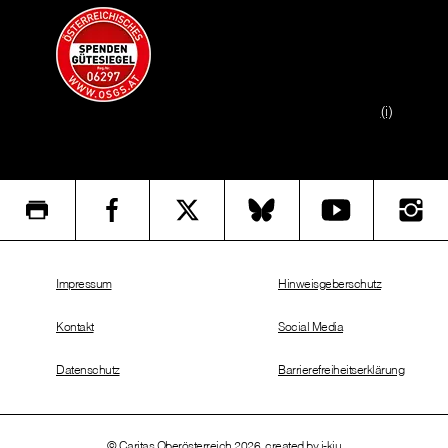
(i)
Impressum
Hinweisgeberschutz
Kontakt
Social Media
Datenschutz
Barrierefreiheitserklärung
© Caritas Oberösterreich 2026, created by
i-kiu